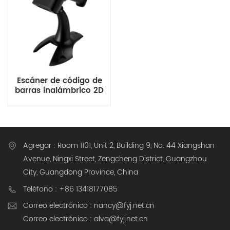
Escáner de código de
barras inalámbrico 2D
Agregar : Room 1101, Unit 2, Building 9, No. 44 Xiangshan
Avenue, Ningxi Street, Zengcheng District, Guangzhou
City, Guangdong Province, China
Teléfono : +86 13418177085
Correo electrónico : nancy@fyj.net.cn
Correo electrónico : alva@fyj.net.cn