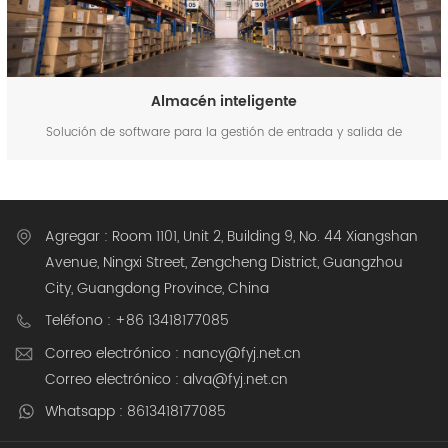
Almacén inteligente
Solución de software para la gestión de entrada y salida de
almacenes | FYJ Gestión inteligente de almacenes con códigos de
barras, RFID y visibilidad del inventario en tiempo real. Los almacenes
modernos están bajo constante presión para procesar m&a...
Agregar : Room 1101, Unit 2, Building 9, No. 44 Xiangshan
Avenue, Ningxi Street, Zengcheng District, Guangzhou
City, Guangdong Province, China
Teléfono : +86 13418177085
Correo electrónico : nancy@fyj.net.cn
Correo electrónico : alva@fyj.net.cn
Whatsapp : 8613418177085