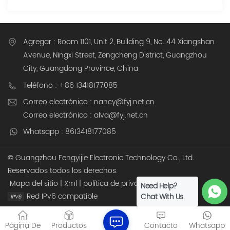
Agregar : Room 1101, Unit 2, Building 9, No. 44 Xiangshan
Avenue, Ningxi Street, Zengcheng District, Guangzhou
City, Guangdong Province, China
Teléfono : +86 13418177085
Correo electrónico : nancy@fyj.net.cn
Correo electrónico : alva@fyj.net.cn
Whatsapp : 8613418177085
© Guangzhou Fengyijie Electronic Technology Co., Ltd.
Reservados todos los derechos.
Mapa del sitio
|
Xml
|
política de privacidad
Need Help?
Red IPv6 compatible
Chat With Us
Página De
Productos
Contacto
Whatsapp