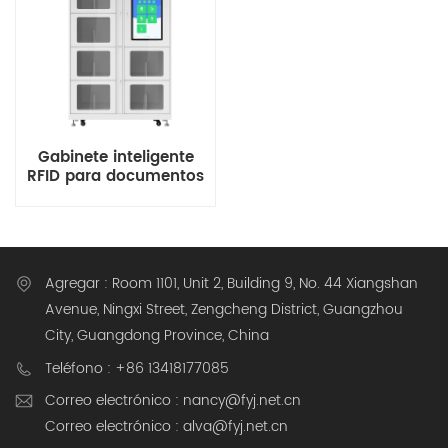
Gabinete inteligente
RFID para documentos
confidenciales para
archivos
gubernamentales
Agregar : Room 1101, Unit 2, Building 9, No. 44 Xiangshan
Avenue, Ningxi Street, Zengcheng District, Guangzhou
City, Guangdong Province, China
Teléfono : +86 13418177085
Correo electrónico : nancy@fyj.net.cn
Correo electrónico : alva@fyj.net.cn