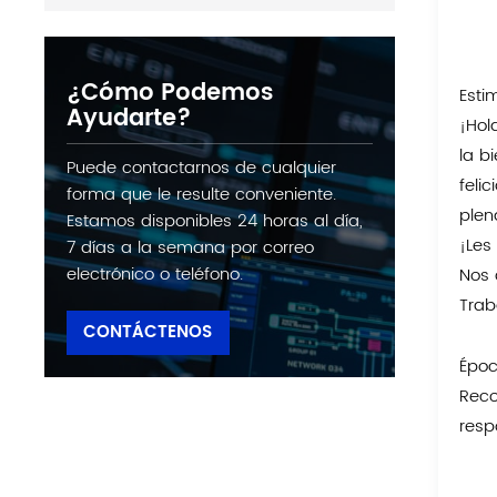
¿Cómo Podemos
Esti
Ayudarte?
¡Hol
la b
Puede contactarnos de cualquier
feli
forma que le resulte conveniente.
plen
Estamos disponibles 24 horas al día,
¡Les
7 días a la semana por correo
electrónico o teléfono.
Nos 
Trab
CONTÁCTENOS
Époc
Reco
resp