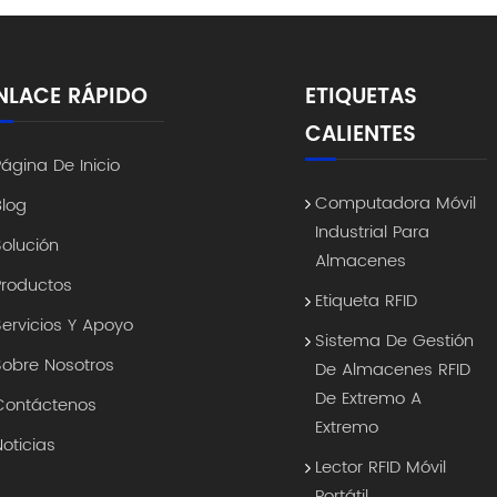
NLACE RÁPIDO
ETIQUETAS
CALIENTES
Página De Inicio
Computadora Móvil
Blog
Industrial Para
Solución
Almacenes
Productos
Etiqueta RFID
Servicios Y Apoyo
Sistema De Gestión
Sobre Nosotros
De Almacenes RFID
De Extremo A
Contáctenos
Extremo
Noticias
Lector RFID Móvil
Portátil