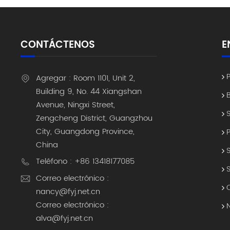
CONTÁCTENOS
E
Agregar : Room 1101, Unit 2,
Building 9, No. 44 Xiangshan
Avenue, Ningxi Street,
Zengcheng District, Guangzhou
City, Guangdong Province,
China
Teléfono : +86 13418177085
Correo electrónico :
nancy@fyj.net.cn
Correo electrónico :
alva@fyj.net.cn