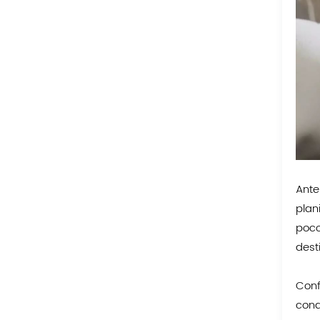
Ante
plan
poco
dest
Conf
cond