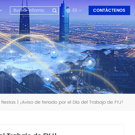
ES
CONTÁCTENOS
en
fr
ru
es
ar
 fiestas | ¡Aviso de feriado por el Día del Trabajo de FYJ!