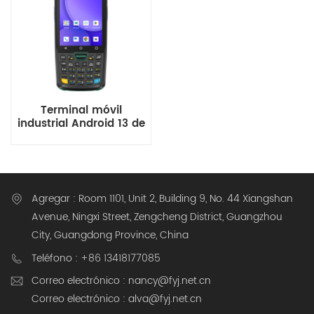
Terminal móvil
industrial Android 13 de
4 pulgadas con escáner
de código de barras y
teclado
Agregar : Room 1101, Unit 2, Building 9, No. 44 Xiangshan
Avenue, Ningxi Street, Zengcheng District, Guangzhou
City, Guangdong Province, China
Teléfono : +86 13418177085
Correo electrónico : nancy@fyj.net.cn
Correo electrónico : alva@fyj.net.cn