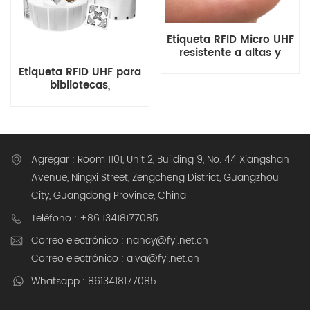
Etiqueta RFID Micro UHF
resistente a altas y
bajas temperaturas
Etiqueta RFID UHF para
para montaje en metal
bibliotecas,
almacenamiento,
logística, venta
minorista, ropa de
cama, tejidos,
lavandería,
Agregar : Room 1101, Unit 2, Building 9, No. 44 Xiangshan
personalización
Avenue, Ningxi Street, Zengcheng District, Guangzhou
City, Guangdong Province, China
Teléfono : +86 13418177085
Correo electrónico : nancy@fyj.net.cn
Correo electrónico : alva@fyj.net.cn
Whatsapp : 8613418177085