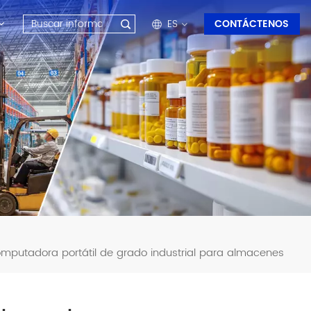
ES
CONTÁCTENOS
en
fr
ru
es
ar
mputadora portátil de grado industrial para almacenes