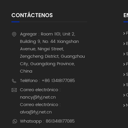
CONTÁCTENOS
E
Agregar : Room 1101, Unit 2,
Building 9, No. 44 Xiangshan
Avenue, Ningxi Street,
Zengcheng District, Guangzhou
City, Guangdong Province,
China
Teléfono : +86 13418177085
Correo electrónico :
nancy@fyj.net.cn
Correo electrónico :
alva@fyj.net.cn
Whatsapp : 8613418177085