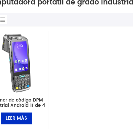
utadora portátil de grado industri
ner de código DPM
trial Android 11 de 4
gadas con teclado
LEER MÁS