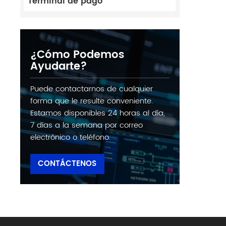
Terminal de pago
¿Cómo Podemos
Ayudarte?
Puede contactarnos de cualquier
forma que le resulte conveniente.
Estamos disponibles 24 horas al día,
7 días a la semana por correo
electrónico o teléfono.
CONTÁCTENOS