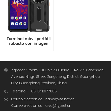
Terminal móvil portátil
robusto con imagen
térmica IP68 5G
Agregar : Room 1101, Unit 2, Building 9, No. 44 Xiangshan
Avenue, Ningxi Street, Zengcheng District, Guangzhou
City, Guangdong Province, China
Teléfono : +86 13418177085
Correo electrónico : nancy@fyj.net.cn
Correo electrónico : alva@fyj.net.cn