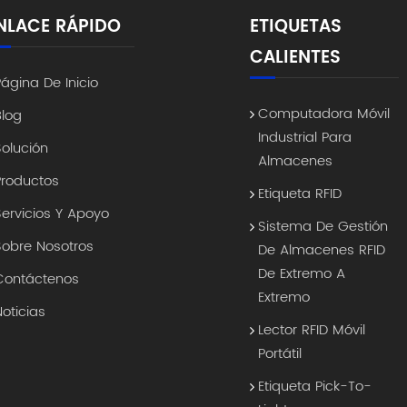
NLACE RÁPIDO
ETIQUETAS
CALIENTES
Página De Inicio
Computadora Móvil
Blog
Industrial Para
Solución
Almacenes
Productos
Etiqueta RFID
Servicios Y Apoyo
Sistema De Gestión
Sobre Nosotros
De Almacenes RFID
De Extremo A
Contáctenos
Extremo
Noticias
Lector RFID Móvil
Portátil
Etiqueta Pick-To-