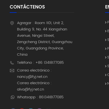
CONTÁCTENOS
E
Agregar : Room 1101, Unit 2,
Building 9, No. 44 Xiangshan
Avenue, Ningxi Street,
Zengcheng District, Guangzhou
City, Guangdong Province,
China
Teléfono : +86 13418177085
Correo electrónico :
nancy@fyj.net.cn
Correo electrónico :
alva@fyj.net.cn
Whatsapp : 8613418177085