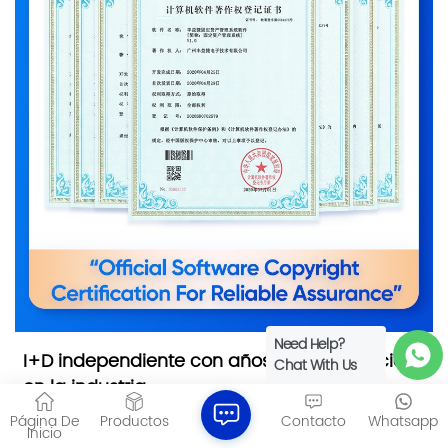
Need Help?
I+D independiente con años de experiencia
Chat With Us
en la industria
Más de 300 regiones de ventas
Página De
Productos
Contacto
Whatsapp
Inicio
Más de 1200 socios