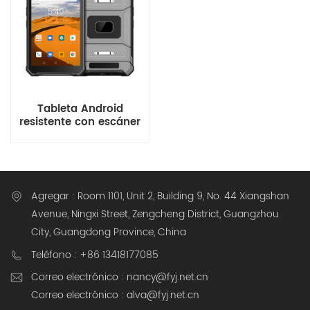
Tableta Android
resistente con escáner
de código de barras
Honeywell para la
gestión de almacenes.
Agregar : Room 1101, Unit 2, Building 9, No. 44 Xiangshan
Avenue, Ningxi Street, Zengcheng District, Guangzhou
City, Guangdong Province, China
Teléfono : +86 13418177085
Correo electrónico : nancy@fyj.net.cn
Correo electrónico : alva@fyj.net.cn