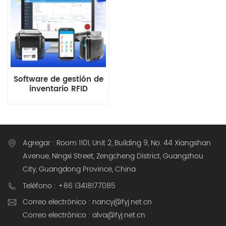
Software de gestión de
inventario RFID
Hardware Solución todo
en uno para almacén
Agregar : Room 1101, Unit 2, Building 9, No. 44 Xiangshan
Avenue, Ningxi Street, Zengcheng District, Guangzhou
City, Guangdong Province, China
Teléfono : +86 13418177085
Correo electrónico : nancy@fyj.net.cn
Correo electrónico : alva@fyj.net.cn