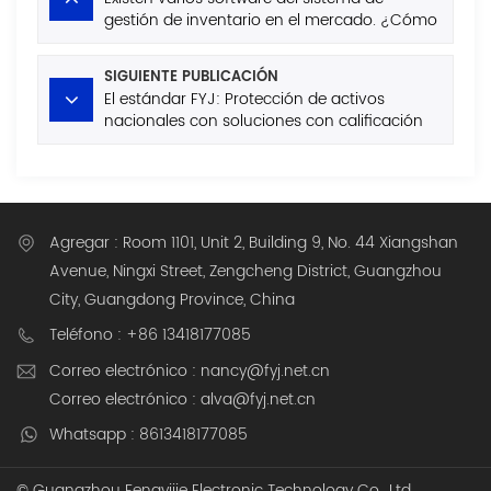
gestión de inventario en el mercado. ¿Cómo
evitar los campos de minas al comprar?
SIGUIENTE PUBLICACIÓN
El estándar FYJ: Protección de activos
nacionales con soluciones con calificación
3A, certificación GJB e ISO.
Agregar : Room 1101, Unit 2, Building 9, No. 44 Xiangshan
Avenue, Ningxi Street, Zengcheng District, Guangzhou
City, Guangdong Province, China
Teléfono : +86 13418177085
Correo electrónico : nancy@fyj.net.cn
Correo electrónico : alva@fyj.net.cn
Whatsapp : 8613418177085
© Guangzhou Fengyijie Electronic Technology Co., Ltd.