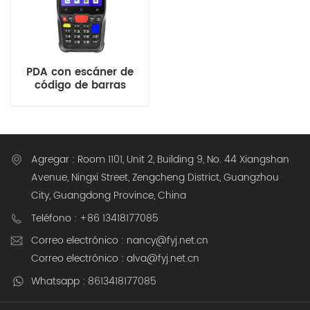
PDA con escáner de
código de barras
Android 14 de grado
industrial de 4 pulgadas
Agregar : Room 1101, Unit 2, Building 9, No. 44 Xiangshan
Avenue, Ningxi Street, Zengcheng District, Guangzhou
City, Guangdong Province, China
Teléfono : +86 13418177085
Correo electrónico : nancy@fyj.net.cn
Correo electrónico : alva@fyj.net.cn
Whatsapp : 8613418177085