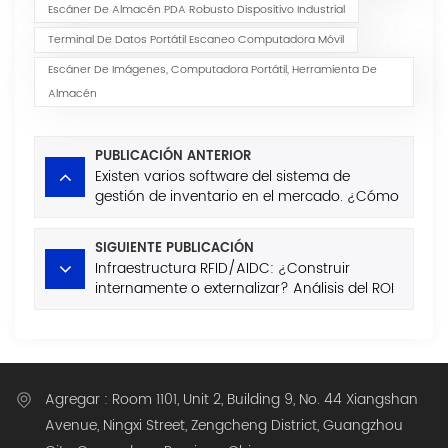
Escáner De Almacén PDA Robusto Dispositivo Industrial
Terminal De Datos Portátil Escaneo Computadora Móvil
Escáner De Imágenes, Computadora Portátil, Herramienta De
Almacén
PUBLICACIÓN ANTERIOR
Existen varios software del sistema de
gestión de inventario en el mercado. ¿Cómo
evitar los campos de minas al comprar?
SIGUIENTE PUBLICACIÓN
Infraestructura RFID/AIDC: ¿Construir
internamente o externalizar? Análisis del ROI
para empresas globales
Agregar : Room 1101, Unit 2, Building 9, No. 44 Xiangshan
Avenue, Ningxi Street, Zengcheng District, Guangzhou