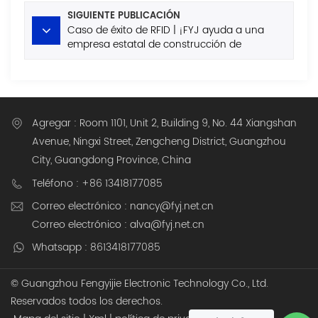
configuración!
SIGUIENTE PUBLICACIÓN
Caso de éxito de RFID | ¡FYJ ayuda a una
empresa estatal de construcción de
infraestructura hídrica a lograr una gestión
inteligente de activos fijos!
Agregar : Room 1101, Unit 2, Building 9, No. 44 Xiangshan
Avenue, Ningxi Street, Zengcheng District, Guangzhou
City, Guangdong Province, China
Teléfono : +86 13418177085
Correo electrónico : nancy@fyj.net.cn
Correo electrónico : alva@fyj.net.cn
Whatsapp : 8613418177085
© Guangzhou Fengyijie Electronic Technology Co., Ltd.
Reservados todos los derechos.