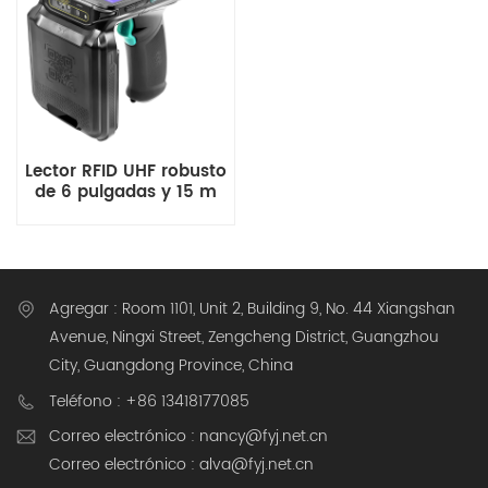
Lector RFID UHF robusto
de 6 pulgadas y 15 m
de alcance - Terminal
portátil para inventario
industrial
Agregar : Room 1101, Unit 2, Building 9, No. 44 Xiangshan
Avenue, Ningxi Street, Zengcheng District, Guangzhou
City, Guangdong Province, China
Teléfono : +86 13418177085
Correo electrónico : nancy@fyj.net.cn
Correo electrónico : alva@fyj.net.cn