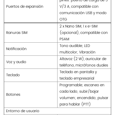
pines: puerto de carga de 5
Puertos de expansión
V/3 A, compatible con
comunicación USB y modo
OTG
2 x Nano SIM, 1 x e-SIM
Ranuras SIM
(opcional), compatible con
PSAM
Tono audible; LED
Notificación
multicolor; Vibración
Altavoz (2 W), auricular de
Voz y audio
teléfono, micrófonos duales
Teclado en pantalla y
Teclado
teclado empresarial
Programable; escaneo en
cada lado; subir/bajar
Botones
volumen; encendido; pulsar
para hablar (PTT)
Entorno de usuario