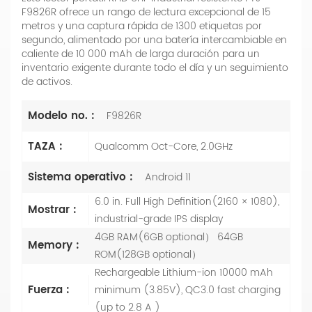
F9826R ofrece un rango de lectura excepcional de 15
metros y una captura rápida de 1300 etiquetas por
segundo, alimentado por una batería intercambiable en
caliente de 10 000 mAh de larga duración para un
inventario exigente durante todo el día y un seguimiento
de activos.
Modelo no. :
F9826R
TAZA :
Qualcomm Oct-Core, 2.0GHz
Sistema operativo :
Android 11
6.0 in. Full High Definition(2160 × 1080),
Mostrar :
industrial-grade IPS display
4GB RAM(6GB optional） 64GB
Memory :
ROM(128GB optional）
Rechargeable Lithium-ion 10000 mAh
Fuerza :
minimum (3.85V), QC3.0 fast charging
(up to 2.8 A )