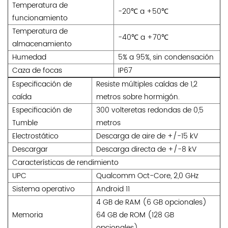
Temperatura de
-20℃ a +50℃
funcionamiento
Temperatura de
-40℃ a +70℃
almacenamiento
Humedad
5% a 95%, sin condensación
Caza de focas
IP67
Especificación de
Resiste múltiples caídas de 1,2
caída
metros sobre hormigón.
Especificación de
300 volteretas redondas de 0,5
Tumble
metros
Electrostático
Descarga de aire de +/-15 kV
Descargar
Descarga directa de +/-8 kV
Características de rendimiento
UPC
Qualcomm Oct-Core, 2,0 GHz
Sistema operativo
Android 11
4 GB de RAM (6 GB opcionales)
Memoria
64 GB de ROM (128 GB
opcionales)