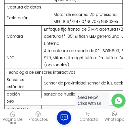
Captura de datos
Motor de escaneo 2D profesional
Exploración
ME5066/SE4710/N6703/N6803etc.
Enfoque fijo frontal de 5 MP; apertura f/2
Cámara
apertura f/1.85; El flash LED genera una lu
Linterna
Alta potencia de salida de RF; ISO15693, IS
NFC
S70, Mifare UltraLight, Mifare Pro, Mifare De
(opcionales)
Tecnología de sensores interactivos
Sensores
Sensor de proximidad, sensor de luz, acel
estándar
opción
sensor de huellas dactilares
Need Help?
GPS
Chat With Us
sistema de
GPS L1 con A-GPS, Glonass, BeiDou, Galileo,
posicionamiento
Página De
Productos
Contacto
Whatsapp
Inicio
WAN inalámbrica