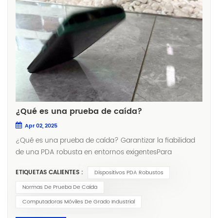
¿Qué es una prueba de caída?
Apr 02, 2025
¿Qué es una prueba de caída? Garantizar la fiabilidad
de una PDA robusta en entornos exigentesPara
investigadores y profesionales de campo que confían
ETIQUETAS CALIENTES :
Dispositivos PDA Robustos
en dispositivos PDA robustosLa durabilidad no es un
lujo, es una necesidad. Una prueba de caída es un
Normas De Prueba De Caída
proceso de evaluación crucial que simula impactos
Computadoras Móviles De Grado Industrial
reales para garantizar que las computadoras portátiles