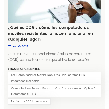
¿Qué es OCR y cómo las computadoras
móviles resistentes lo hacen funcionar en
cualquier lugar?
Jun 10, 2025
Qué es LOCEl reconocimiento óptico de caracteres
(OCR) es una tecnología que utiliza la extracción
automatizada de datos para convertir rápidamente
ETIQUETAS CALIENTES :
imágenes de texto en un formato legible por máquina.
Las Computadoras Móviles Robustas Con Lectores OCR
Imagine a un trabajador de almacén con dificultades
Integrados Prosperan
para leer fechas de caducidad borrosas bajo una luz
tenue, o a un técnico de campo escribiendo
Computadoras Móviles Robustas Con Reconocimiento Óptico De
manualmente números de serie de 20 dígitos bajo una
Caracteres (OCR)
lluvia helada. Estos no son inconvenientes menores:
Escáneres OCR Industriales
cuestan a las empresas $4.50 por error en retrabajo y