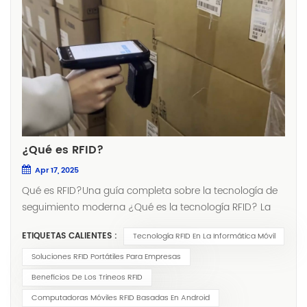
¿Qué es RFID?
Apr 17, 2025
Qué es RFID?Una guía completa sobre la tecnología de
seguimiento moderna ¿Qué es la tecnología RFID? La
identificación por radiofrecuencia (RFID) es una
ETIQUETAS CALIENTES :
Tecnología RFID En La Informática Móvil
tecnología inalámbrica que utiliza campos
electromagnéticos para identificar y rastrear objetos
Soluciones RFID Portátiles Para Empresas
automáticamente. A diferencia de los códigos de barras
Beneficios De Los Trineos RFID
tradicionales, RFID permite el escaneo sin línea de visión
Computadoras Móviles RFID Basadas En Android
y la lectura simultánea de múltiples etiquetas, incluso en