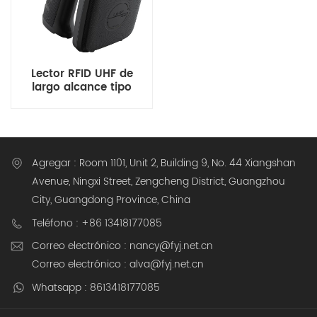
Lector RFID UHF de
largo alcance tipo
pistola con Wi-Fi 6 de
ocho núcleos y 20 m de
alcance
Agregar : Room 1101, Unit 2, Building 9, No. 44 Xiangshan
Avenue, Ningxi Street, Zengcheng District, Guangzhou
City, Guangdong Province, China
Teléfono : +86 13418177085
Correo electrónico : nancy@fyj.net.cn
Correo electrónico : alva@fyj.net.cn
Whatsapp : 8613418177085