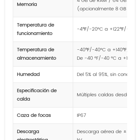
4 GB de RAM / 64 GB de m
Memoria
(opcionalmente 8 GB + 12
Temperatura de
-4℉/-20°C a +122℉/+50°
funcionamiento
Temperatura de
-40℉/-40°C a +140℉/+60°C
almacenamiento
De -40 °F/-40 °C a +158 °F
Humedad
Del 5% al ​​95%, sin condens
Especificación de
Múltiples caídas desde 2,0
caída
Caza de focas
IP67
Descarga
Descarga aérea de ±15 kV,