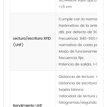
ISO14443A valor típico >4 cm
>1,5 cm
Cumple con la norma ISO-
Parámetros de la antena: po
dBi, por defecto de 902 a 
Lectura/escritura RFID
Frecuencia: 840-960 MHz (
(UHF)
normativa de cada país).
Modo de funcionamiento: F
frecuencia fija.
Potencia de salida: 1~33 dB
Distancia de lectura: ≥10 m
Distancia de escritura: 0-
tarjeta blanca.
Velocidad de lectura grupa
fotogramas/segundo en el 
Rendimiento UHF