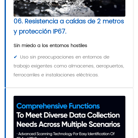
06. Resistencia a caídas de 2 metros
y protección IP67.
Sin miedo a los entornos hostiles
✔
Uso sin preocupaciones en entornos de
trabajo exigentes como almacenes, aeropuertos,
ferrocarriles e instalaciones eléctricas.