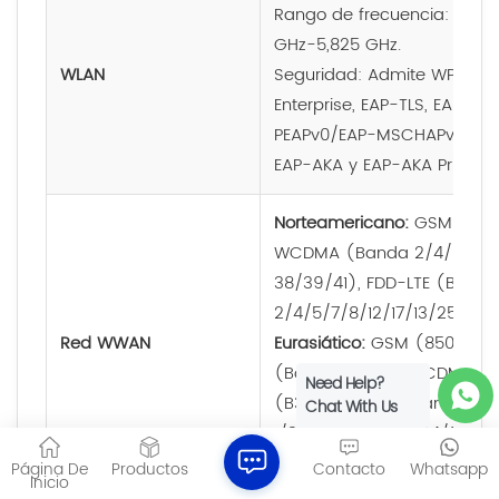
Rango de frecuencia: 2,412
GHz-5,825 GHz.
WLAN
Seguridad: Admite WPA2-P
Enterprise, EAP-TLS, EAP-T
PEAPv0/EAP-MSCHAPv2, PEA
EAP-AKA y EAP-AKA Prime.
Norteamericano:
GSM (850/
WCDMA (Banda 2/4/5/8), 
38/39/41), FDD-LTE (Banda
2/4/5/7/8/12/17/13/25/26/
Red WWAN
Eurasiático:
GSM (850/900/
(Banda 1/2/5/8), CDMA (
Need Help?
(B34/B39), LTE (Banda
Chat With Us
1/3/5/7/8/20/28/34/38/39/
B39+B41.
Página De
Productos
Contacto
Whatsapp
Inicio