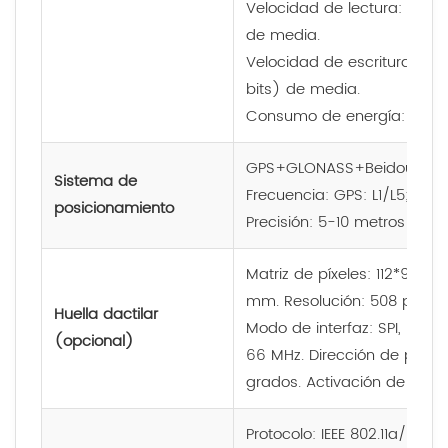
Velocidad de lectura: 12 ms
de media.
Velocidad de escritura: 60
bits) de media.
Consumo de energía: meno
GPS+GLONASS+Beidou, com
Sistema de
Frecuencia: GPS: L1/L5; Beid
posicionamiento
Precisión: 5-10 metros (ciel
Matriz de píxeles: 112*96. Á
mm. Resolución: 508 ppp. Es
Huella dactilar
Modo de interfaz: SPI, máx. 
(opcional)
66 MHz. Dirección de pulsa
grados. Activación de panta
Protocolo: IEEE 802.11a/b/g