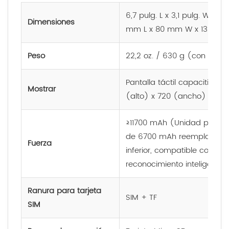
6,7 pulg. L x 3,1 pulg. W x 5,
Dimensiones
mm L x 80 mm W x 132,7 
Peso
22,2 oz. / 630 g (con bater
Pantalla táctil capacitiva d
Mostrar
(alto) x 720 (ancho)
≥11700 mAh (Unidad princi
de 6700 mAh reemplazable)
Fuerza
inferior, compatible con ca
reconocimiento inteligente 
Ranura para tarjeta
SIM + TF
SIM