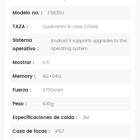
Modelo no. :
F9835U
TAZA :
Qualcomm 8-core 2.0GHz
Sistema
Android 11 supports upgrades to the
operativo :
operating system
Mostrar :
5.5''
Memory :
4G+64G
Fuerza :
11700mAh
Peso :
630g
Especificaciones de caída :
2M
Caza de focas :
IP67