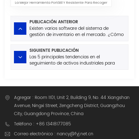
La Mejor Herramienta Portátil Y Resistente Para Recoger
PUBLICACIÓN ANTERIOR
Existen varios software del sistema de
gestión de inventario en el mercado. ¿Cómo
evitar los campos de minas al comprar?
SIGUIENTE PUBLICACIÓN
Las 5 principales tendencias en el
seguimiento de activos industriales para
2026: Éxito en Latinoamérica y África.
Agregar : Room 1101, Unit 2, Building 9, No. 44 Xiangshan
Avenue, Ningxi Street, Zengcheng District, Guangzhou
City, Guangdong Province, China
Teléfono : +86 13418177085
Correo electrónico : nancy@fyj.net.cn