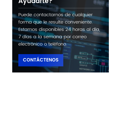
Ayudarte?
Puede contactarnos de cualquier
forma que le resulte conveniente.
Estamos disponibles 24 horas al día,
7 días a la semana por correo
electrónico o teléfono.
CONTÁCTENOS