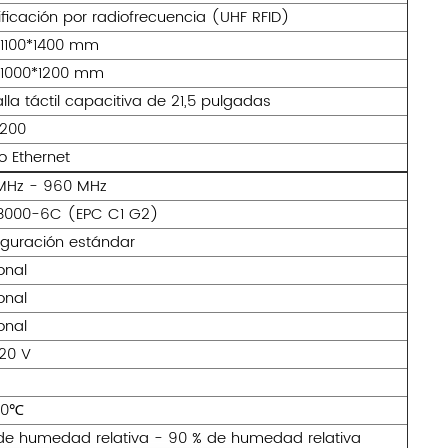
ificación por radiofrecuencia (UHF RFID)
*1100*1400 mm
*1000*1200 mm
lla táctil capacitiva de 21,5 pulgadas
 200
o Ethernet
MHz - 960 MHz
18000-6C (EPC C1 G2)
iguración estándar
onal
onal
onal
20 V
60℃
 de humedad relativa - 90 % de humedad relativa