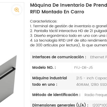
Máquina De Inventario De Prenda
RFID Montado En Carro
Características:
1. Terminal de gestión de inventario a gra
2. Pantalla táctil interactiva HD de 21 pulg
3. Diseño ergonómico todo en uno con una int
4. La tecnología RFID UHF de alto rendimien
de 300 artículos por lectura), lo que aumen
Interfaces de comunicación :
Ethernet P
Modelo NO. :
FYJ-DR-J5
Máquina industrial
21.5 - inch Capa
todo en uno :
4GRAM, 128G SSD
Método de identificación :
Radio Freque
Dimensiones generales (L/A) :
1200*11