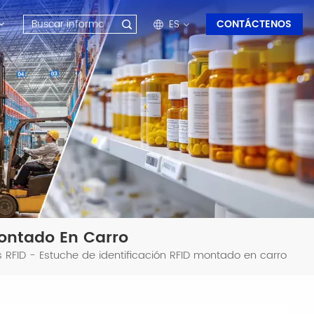
ES
CONTÁCTENOS
en
fr
ru
es
ar
Montado En Carro
RFID - Estuche de identificación RFID montado en carro