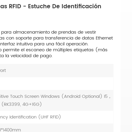
s RFID - Estuche De Identificación
nel para almacenamiento de prendas de vestir
adas con soporte para transferencia de datos Ethernet
erfaz intuitiva para una fácil operación.
to permite el escaneo de múltiples etiquetas (más
ta la velocidad de pago.
ort
citive Touch Screen Windows (Android Optional) I5，
 (RK3399, 4G+16G)
ncy Identification (UHF RFID)
00*1400mm