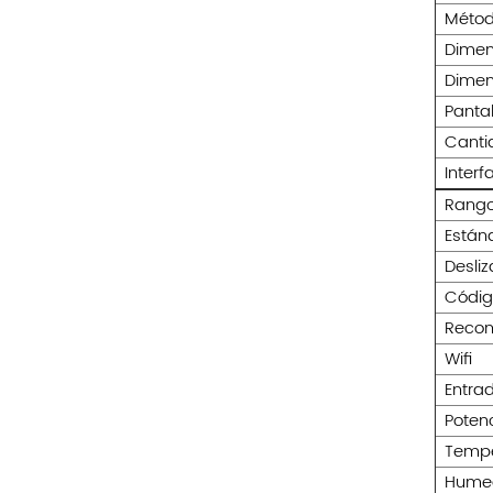
Métod
Dimen
Dimen
Pantal
Canti
Inter
Rango
Están
Desli
Códig
Recon
Wifi
Entra
Potenc
Tempe
Humed