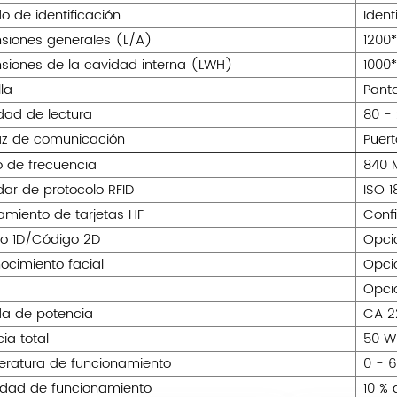
o de identificación
Ident
siones generales (L/A)
1200
siones de la cavidad interna (LWH)
1000
la
Panta
dad de lectura
80 -
faz de comunicación
Puert
 de frecuencia
840 
dar de protocolo RFID
ISO 
zamiento de tarjetas HF
Conf
o 1D/Código 2D
Opci
ocimiento facial
Opci
Opci
da de potencia
CA 2
ia total
50 W
ratura de funcionamiento
0 - 
ad de funcionamiento
10 %